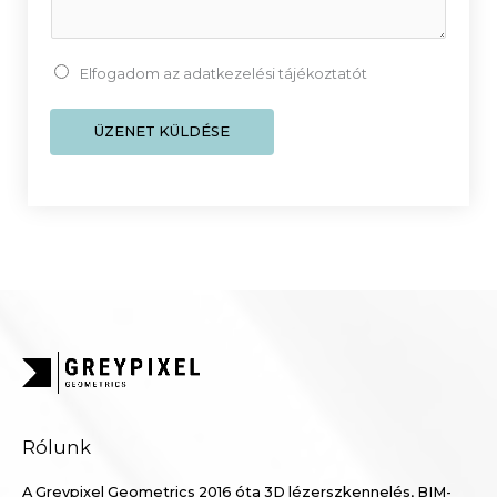
n
e
s
t
z
t
Elfogadom az adatkezelési tájékoztatót
á
a
m
r
ÜZENET KÜLDÉSE
*
t
a
l
m
a
*
Rólunk
A Greypixel Geometrics 2016 óta 3D lézerszkennelés, BIM-