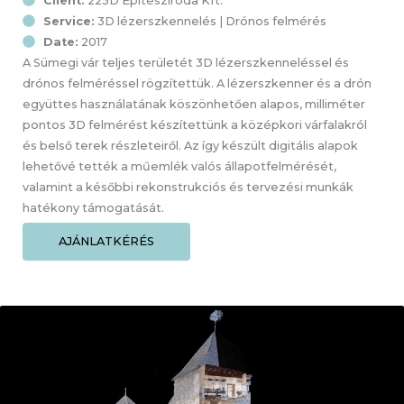
Client:
225D Építésziroda Kft.
Service:
3D lézerszkennelés | Drónos felmérés
Date:
2017
A Sümegi vár teljes területét 3D lézerszkenneléssel és
drónos felméréssel rögzítettük. A lézerszkenner és a drón
együttes használatának köszönhetően alapos, milliméter
pontos 3D felmérést készítettünk a középkori várfalakról
és belső terek részleteiről. Az így készült digitális alapok
lehetővé tették a műemlék valós állapotfelmérését,
valamint a későbbi rekonstrukciós és tervezési munkák
hatékony támogatását.
AJÁNLATKÉRÉS