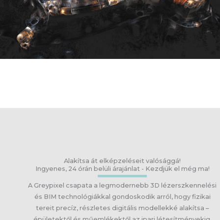
Alakítsa át elképzeléseit valósággá!
Ingyenes, 24 órán belüli árajánlat - Kezdjük el még ma!
A Greypixel csapata a legmodernebb 3D lézerszkennelési
és BIM technológiákkal gondoskodik arról, hogy fizikai
tereit precíz, részletes digitális modellekké alakítsa –
épületektől és műemlékektől az ipari létesítményekig.