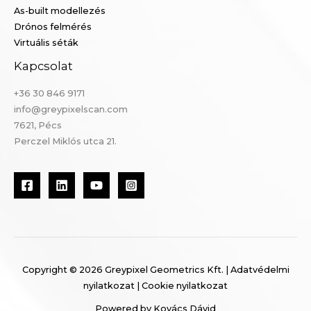
As-built modellezés
Drónos felmérés
Virtuális séták
Kapcsolat
+36 30 846 9171
info@greypixelscan.com
7621, Pécs
Perczel Miklós utca 21.
Copyright © 2026 Greypixel Geometrics Kft. |
Adatvédelmi
nyilatkozat
|
Cookie nyilatkozat
Powered by
Kovács Dávid