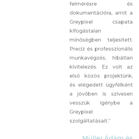
felmérésre és
dokumentációra, amit a
Greypixel csapata
kifogástalan
minőségben teljesített.
Precíz és professzionális
munkavégzés, hibátlan
kivitelezés. Ez volt az
első közös projektünk,
és elégedett ügyfélként
a jövőben is szívesen
vesszük igénybe a
Greypixel
szolgáltatásait.”
Müller Ádám és