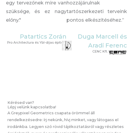
egy tervezőnek mire van
hozzájárulnak
szüksége, és ez nagy
tartószerkezeti terveink
előny."
pontos elkészítéséhez.”
Patartics Zorán
Duga Marcell és
Pro Architectura és Ybl-díjas építész
Aradi Ferenc
CENC Kft. társalapítói
Kérésed van?
Lépj velünk kapcsolatba!
A Greypixel Geometrics csapata örömmel áll
rendelkezésedre: írj nekünk, hívj minket, vagy látogass el
irodánkba. Legyen szó rövid tájékoztatásról vagy részletes