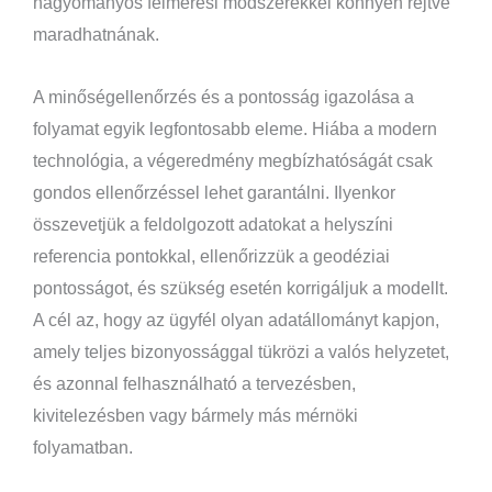
hagyományos felmérési módszerekkel könnyen rejtve
maradhatnának.
A minőségellenőrzés és a pontosság igazolása a
folyamat egyik legfontosabb eleme. Hiába a modern
technológia, a végeredmény megbízhatóságát csak
gondos ellenőrzéssel lehet garantálni. Ilyenkor
összevetjük a feldolgozott adatokat a helyszíni
referencia pontokkal, ellenőrizzük a geodéziai
pontosságot, és szükség esetén korrigáljuk a modellt.
A cél az, hogy az ügyfél olyan adatállományt kapjon,
amely teljes bizonyossággal tükrözi a valós helyzetet,
és azonnal felhasználható a tervezésben,
kivitelezésben vagy bármely más mérnöki
folyamatban.