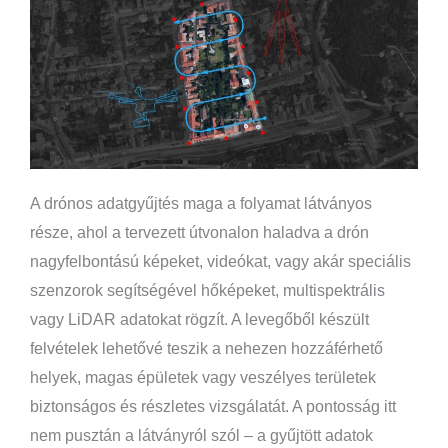
A drónos adatgyűjtés maga a folyamat látványos
része, ahol a tervezett útvonalon haladva a drón
nagyfelbontású képeket, videókat, vagy akár speciális
szenzorok segítségével hőképeket, multispektrális
vagy LiDAR adatokat rögzít. A levegőből készült
felvételek lehetővé teszik a nehezen hozzáférhető
helyek, magas épületek vagy veszélyes területek
biztonságos és részletes vizsgálatát. A pontosság itt
nem pusztán a látványról szól – a gyűjtött adatok