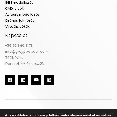
BIM modellezés
CAD rajzok
As-built modellezés
Drónos felmérés
Virtuális séták
Kapcsolat
+36 30 846 9171
info@greypixelscan.com
7621, Pécs
Perczel Miklós utca 21.
Copyright © 2026 Greypixel Geometrics Kft. |
Adatvédelmi
A weboldalon a minőségi felhasználói élmény érdekében sütiket