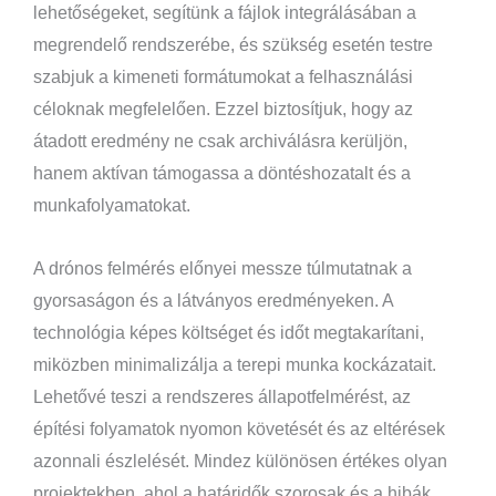
lehetőségeket, segítünk a fájlok integrálásában a
megrendelő rendszerébe, és szükség esetén testre
szabjuk a kimeneti formátumokat a felhasználási
céloknak megfelelően. Ezzel biztosítjuk, hogy az
átadott eredmény ne csak archiválásra kerüljön,
hanem aktívan támogassa a döntéshozatalt és a
munkafolyamatokat.
A drónos felmérés előnyei messze túlmutatnak a
gyorsaságon és a látványos eredményeken. A
technológia képes költséget és időt megtakarítani,
miközben minimalizálja a terepi munka kockázatait.
Lehetővé teszi a rendszeres állapotfelmérést, az
építési folyamatok nyomon követését és az eltérések
azonnali észlelését. Mindez különösen értékes olyan
projektekben, ahol a határidők szorosak és a hibák