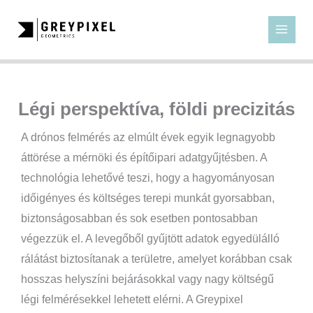
Skip
MAIN
to
MEN
content
Légi perspektíva, földi precizitás
A drónos felmérés az elmúlt évek egyik legnagyobb
áttörése a mérnöki és építőipari adatgyűjtésben. A
technológia lehetővé teszi, hogy a hagyományosan
időigényes és költséges terepi munkát gyorsabban,
biztonságosabban és sok esetben pontosabban
végezzük el. A levegőből gyűjtött adatok egyedülálló
rálátást biztosítanak a területre, amelyet korábban csak
hosszas helyszíni bejárásokkal vagy nagy költségű
légi felmérésekkel lehetett elérni. A Greypixel