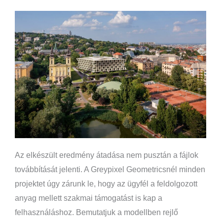
Az elkészült eredmény átadása nem pusztán a fájlok
továbbítását jelenti. A Greypixel Geometricsnél minden
projektet úgy zárunk le, hogy az ügyfél a feldolgozott
anyag mellett szakmai támogatást is kap a
felhasználáshoz. Bemutatjuk a modellben rejlő