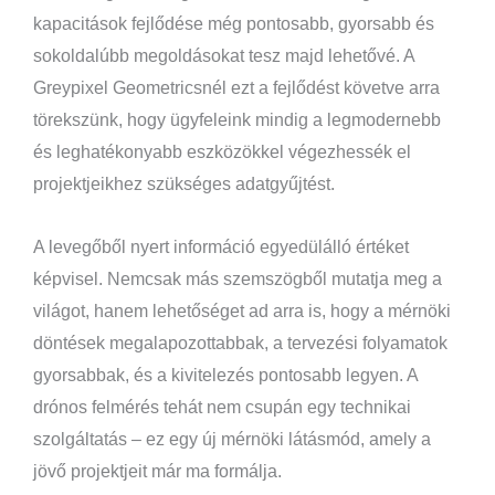
kapacitások fejlődése még pontosabb, gyorsabb és
sokoldalúbb megoldásokat tesz majd lehetővé. A
Greypixel Geometricsnél ezt a fejlődést követve arra
törekszünk, hogy ügyfeleink mindig a legmodernebb
és leghatékonyabb eszközökkel végezhessék el
projektjeikhez szükséges adatgyűjtést.
A levegőből nyert információ egyedülálló értéket
képvisel. Nemcsak más szemszögből mutatja meg a
világot, hanem lehetőséget ad arra is, hogy a mérnöki
döntések megalapozottabbak, a tervezési folyamatok
gyorsabbak, és a kivitelezés pontosabb legyen. A
drónos felmérés tehát nem csupán egy technikai
szolgáltatás – ez egy új mérnöki látásmód, amely a
jövő projektjeit már ma formálja.