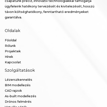
csapatunk precíz, innovatív technológiákkal támogatja
ügyfeleink hatékony tervezését és kivitelezését, hosszú
távon költséghatékony, fenntartható eredményeket
garantálva.
Oldalak
Főoldal
Rólunk
Projektek
Hírek
Kapcsolat
Szolgáltatások
Lézerszkennelés
BIM modellezés
CAD rajzok
As-built modellezés
Drónos felmérés