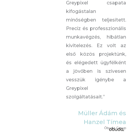
Greypixel csapata
kifogástalan
minőségben teljesített.
Precíz és professzionális
munkavégzés, hibátlan
kivitelezés. Ez volt az
első közös projektünk,
és elégedett ügyfélként
a jövőben is szívesen
vesszük igénybe a
Greypixel
szolgáltatásait.”
Müller Ádám és
Hanzel Tímea
Óbuda Group