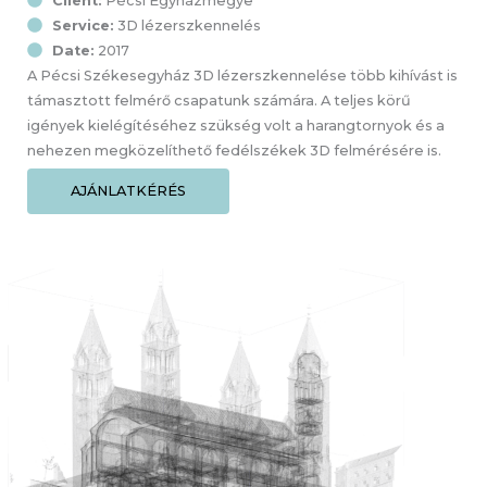
Client:
Pécsi Egyházmegye
Service:
3D lézerszkennelés
Date:
2017
A Pécsi Székesegyház 3D lézerszkennelése több kihívást is
támasztott felmérő csapatunk számára. A teljes körű
igények kielégítéséhez szükség volt a harangtornyok és a
nehezen megközelíthető fedélszékek 3D felmérésére is.
AJÁNLATKÉRÉS