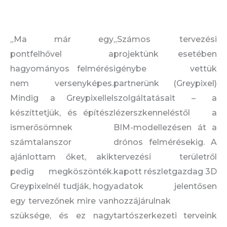
„Ma már egy
„Számos tervezési
pontfelhővel a
projektünk esetében
hagyományos felmérés
igénybe vettük
nem versenyképes.
partnerünk (Greypixel)
Mindig a Greypixellel
szolgáltatásait – a
készíttetjük, és építész
lézerszkenneléstől a
ismerősömnek
BIM-modellezésen át a
számtalanszor
drónos felmérésekig. A
ajánlottam őket, akik
tervezési területről
pedig megköszönték.
kapott részletgazdag 3D
Greypixelnél tudják, hogy
adatok jelentősen
egy tervezőnek mire van
hozzájárulnak
szüksége, és ez nagy
tartószerkezeti terveink