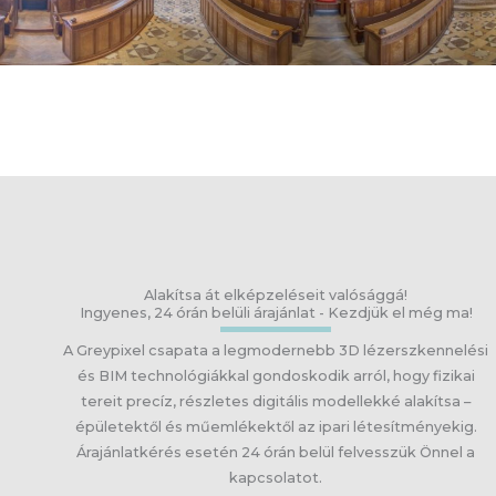
Alakítsa át elképzeléseit valósággá!
Ingyenes, 24 órán belüli árajánlat - Kezdjük el még ma!
A Greypixel csapata a legmodernebb 3D lézerszkennelési
és BIM technológiákkal gondoskodik arról, hogy fizikai
tereit precíz, részletes digitális modellekké alakítsa –
épületektől és műemlékektől az ipari létesítményekig.
Árajánlatkérés esetén 24 órán belül felvesszük Önnel a
kapcsolatot.