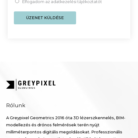
t
Elfogadom az adatkezelési tájékoztatót
á
a
m
r
ÜZENET KÜLDÉSE
*
t
a
l
m
a
*
Rólunk
A Greypixel Geometrics 2016 óta 3D lézerszkennelés, BIM-
modellezés és drónos felmérések terén nyújt
milliméterpontos digitális megoldásokat. Professzionális