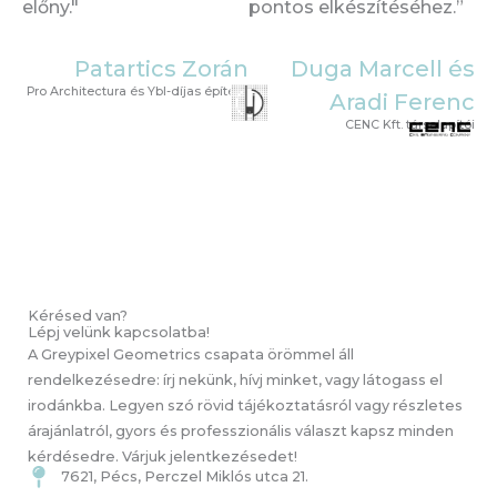
előny."
pontos elkészítéséhez.”
Patartics Zorán
Duga Marcell és
Pro Architectura és Ybl-díjas építész
Aradi Ferenc
CENC Kft. társalapítói
Kérésed van?
Lépj velünk kapcsolatba!
A Greypixel Geometrics csapata örömmel áll
rendelkezésedre: írj nekünk, hívj minket, vagy látogass el
irodánkba. Legyen szó rövid tájékoztatásról vagy részletes
árajánlatról, gyors és professzionális választ kapsz minden
kérdésedre. Várjuk jelentkezésedet!
7621, Pécs, Perczel Miklós utca 21.